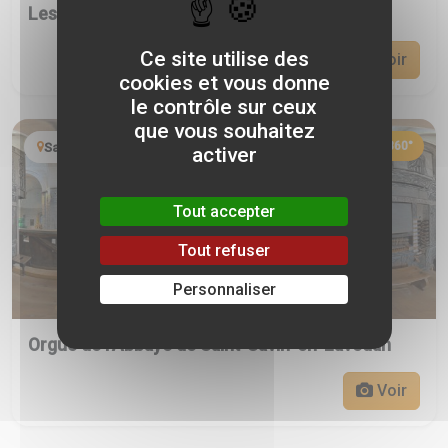
Les jardins de Tarbes - Hautes-Pyrénées
Ce site utilise des
Voir
cookies et vous donne
le contrôle sur ceux
que vous souhaitez
360°
Saint-Savin
activer
Tout accepter
Tout refuser
Personnaliser
Orgue de l’Abbaye de Saint-Savin-en-Lavedan
Voir