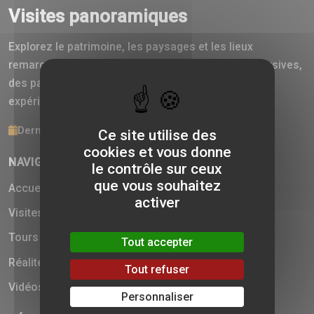
Visites panoramiques
Explorez le patrimoine, les paysages et les lieux
remarquables à travers des visites virtuelles immersives,
des panoramas aériens, des vidéos 360° et des
expériences en réalité virtuelle.
Dernière mise à jour : 5 août 2026
Ce site utilise des
cookies et vous donne
NAVIGATION
le contrôle sur ceux
que vous souhaitez
Accueil
activer
Visites virtuelles
Tours
Tout accepter
Réalité virtuelle
Tout refuser
Vidéos 360°
Personnaliser