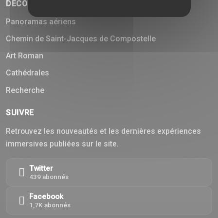
DÉCOUVRIR
Panoramas aériens
Chemin de Saint-Jacques de Compostelle
Art Roman
Cathédrales
Recherche
SUIVRE
Retrouvez les nouveautés et les dernières expériences
immersives publiées sur le site.
Twitter
439 abonnés
Facebook
1,7K abonnés